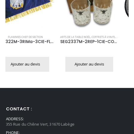
ARTS DE LA TABLE NOËL
,
COFFRETS À VIN/FLASQUES
ECUSSONS
 DE SECTION
SEG2337M-2REP-1CIE-COFFRET-WHISKY
SEG1826M-3RIMa-3CIE-ECUSSON
Ajouter au devis
Ajouter au devis
CONTACT :
ADDRESS:
355 Rue du Chêne Vert, 31670 Labège
PHONE: