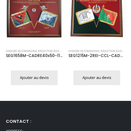
US CADRE
FANIONS DE COMPAGNIE
,
RÉDUCTION SOUS CADRE
FANIONS DE COMPAGNIE
,
RÉDUCTION SOUS CAD
SEG1658M-CADRE40x50-11BP-Etat-Major
SEG1215M-2REI-CCL-CADRE40x50
Ajouter au devis
Ajouter au devis
CONTACT :